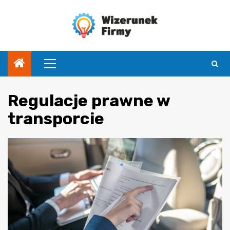
Przejdź
do
treści
Menu
główne
Regulacje prawne w
transporcie