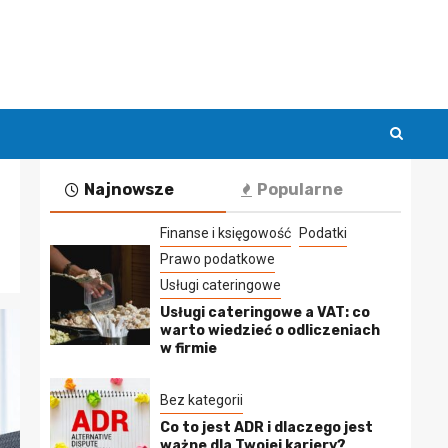
Najnowsze
Popularne
Finanse i księgowość
Podatki
Prawo podatkowe
Usługi cateringowe
Usługi cateringowe a VAT: co
warto wiedzieć o odliczeniach
w firmie
Bez kategorii
Co to jest ADR i dlaczego jest
ważne dla Twojej kariery?