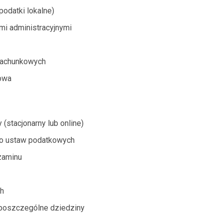
podatki lokalne)
i administracyjnymi
rachunkowych
owa
(stacjonarny lub online)
 do ustaw podatkowych
zaminu
ch
 poszczególne dziedziny